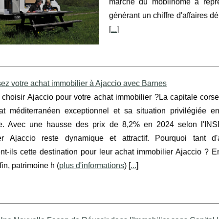
marché du mobilhome a repré
générant un chiffre d'affaires d
[
...
]
ez votre achat immobilier à Ajaccio avec Barnes
choisir Ajaccio pour votre achat immobilier ?La capitale corse
at méditerranéen exceptionnel et sa situation privilégiée e
. Avec une hausse des prix de 8,2% en 2024 selon l'INSE
er Ajaccio reste dynamique et attractif. Pourquoi tant d'
nt-ils cette destination pour leur achat immobilier Ajaccio ? E
fin, patrimoine h (
plus d'informations
) [
...
]