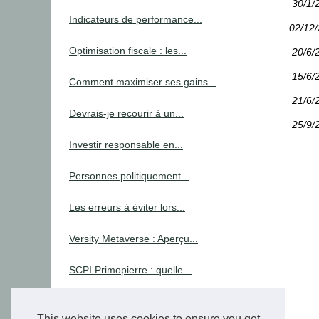
30/1/
Indicateurs de performance...
02/12
Optimisation fiscale : les...
20/6/
15/6/
Comment maximiser ses gains...
21/6/
Devrais-je recourir à un...
25/9/
Investir responsable en...
Personnes politiquement...
Les erreurs à éviter lors...
Versity Metaverse : Aperçu...
SCPI Primopierre : quelle...
Tax
This website uses cookies to ensure you get