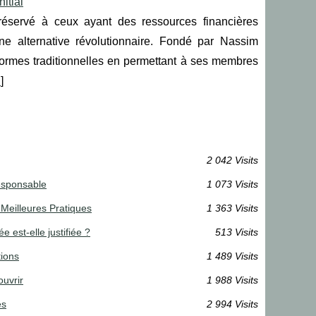
itial
servé à ceux ayant des ressources financières
 alternative révolutionnaire. Fondé par Nassim
ormes traditionnelles en permettant à ses membres
.
]
2 042 Visits
esponsable
1 073 Visits
Meilleures Pratiques
1 363 Visits
 est-elle justifiée ?
513 Visits
tions
1 489 Visits
ouvrir
1 988 Visits
es
2 994 Visits