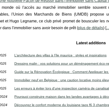
e Nouvelle Façon de Réussir dans l'Immobilier sans Capital In
monde où l'accès au marché immobilier semble souvent ré
ables, l'Union des Marchands de Biens (UMDB) propose une
et et Hugo Legname, ce club privé promet de bousculer les n
ier dans l'immobilier sans avoir besoin de prêt (
plus de détails
) [
..
Latest additions
2025
L’architecture des villas à l’île maurice : styles et inspirations
2025
Dressing malin : vos solutions pour un déménagement éco-r
2025
Guide sur la Rénovation Écologique : Comment Appliquer les 
2025
Immobilier neuf en Belgique : une caution locative moins élevée
2025
Les erreurs à éviter lors d'une inspection caméra de canalisa
/2024
Pourquoi construire maison dans les landes avantages à déc
/2024
Découvrez le confort moderne du louisiane taos f6 3 chambr