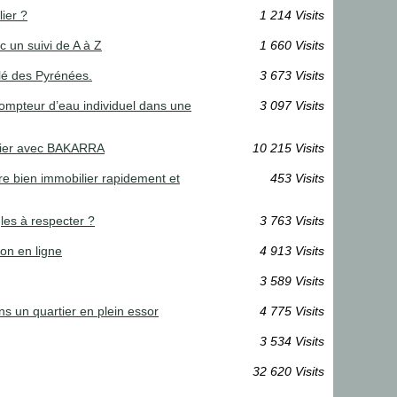
ier ?
1 214 Visits
c un suivi de A à Z
1 660 Visits
clé des Pyrénées.
3 673 Visits
compteur d’eau individuel dans une
3 097 Visits
bilier avec BAKARRA
10 215 Visits
tre bien immobilier rapidement et
453 Visits
les à respecter ?
3 763 Visits
on en ligne
4 913 Visits
3 589 Visits
s un quartier en plein essor
4 775 Visits
3 534 Visits
32 620 Visits