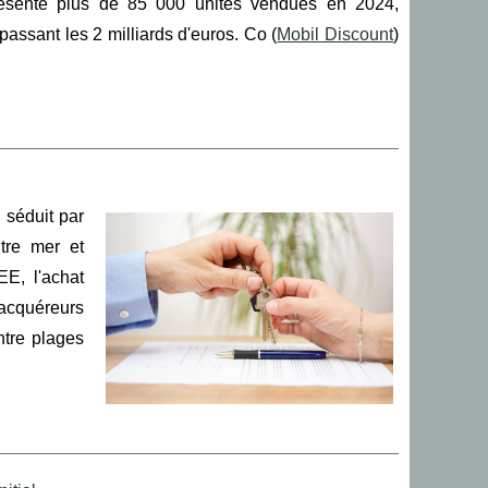
senté plus de 85 000 unités vendues en 2024,
épassant les 2 milliards d'euros. Co (
Mobil Discount
)
 séduit par
ntre mer et
E, l'achat
acquéreurs
ntre plages