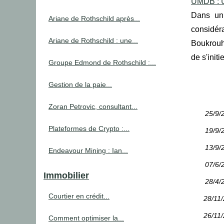
UMDB : Un
Dans un 
Ariane de Rothschild après...
considér
Ariane de Rothschild : une...
Boukrouh
de s'init
Groupe Edmond de Rothschild :...
Gestion de la paie...
Zoran Petrovic, consultant...
25/9/
Plateformes de Crypto :...
19/9/
13/9/
Endeavour Mining : Ian...
07/6/
Immobilier
28/4/
Courtier en crédit...
28/11
26/11
Comment optimiser la...