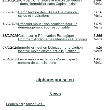
24/10/2025
UMDB : Une Nouvelle Façon de Réussir
1 440
dans l'Immobilier sans Capital Initial
Visits
25/9/2025
L’architecture des villas à l’île maurice :
2 050
styles et inspirations
Visits
19/9/2025
Dressing malin : vos solutions pour un
1 075
déménagement éco-responsable
Visits
13/9/2025
Guide sur la Rénovation Écologique :
1 366
Comment Appliquer les Meilleures Pratiques
Visits
07/6/2025
Immobilier neuf en Belgique : une caution
515
locative moins élevée est-elle justifiée ?
Visits
28/4/2025
Les erreurs à éviter lors d'une inspection
1 492
caméra de canalisations
Visits
alpharesponse.eu
News
Leaneo : digitaliser vos...