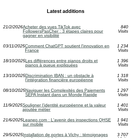
Latest additions
21/2/2026
Acheter des vues TikTok avec
840
FollowersPasCher : 3 étapes claires pour
Visits
gagner en visibilité
03/11/2025
Comment ChatGPT soutient l'innovation en
1 234
France
Visits
18/10/2025
Les différences entre pianos droits et
1 396
pianos à queue expliquées
Visits
13/10/2025
Discrimination IBAN : un obstacle à
1 318
l'intégration financière européenne
Visits
08/10/2025
Naviguer les Complexités des Paiements
1 297
SEPA Instant dans un Monde Rapide
Visits
11/9/2025
Souligner l’identité européenne et la valeur
1 401
ajoutée métier
Visits
21/6/2025
Leaneo.com : L'avenir des inspections QHSE
1 941
sur mobile
Visits
29/5/2025
Installation de portes à Vichy : témoignages
3 707