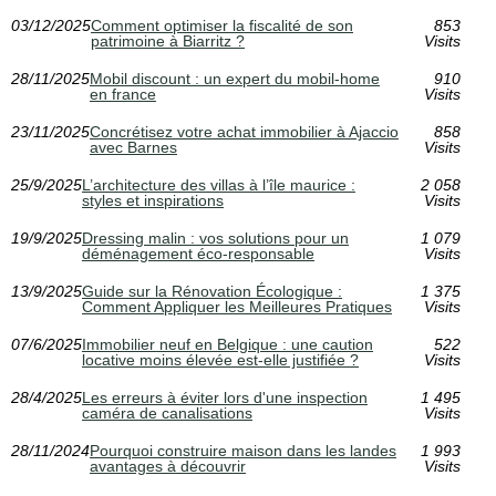
03/12/2025
Comment optimiser la fiscalité de son
853
patrimoine à Biarritz ?
Visits
28/11/2025
Mobil discount : un expert du mobil-home
910
en france
Visits
23/11/2025
Concrétisez votre achat immobilier à Ajaccio
858
avec Barnes
Visits
25/9/2025
L’architecture des villas à l’île maurice :
2 058
styles et inspirations
Visits
19/9/2025
Dressing malin : vos solutions pour un
1 079
déménagement éco-responsable
Visits
13/9/2025
Guide sur la Rénovation Écologique :
1 375
Comment Appliquer les Meilleures Pratiques
Visits
07/6/2025
Immobilier neuf en Belgique : une caution
522
locative moins élevée est-elle justifiée ?
Visits
28/4/2025
Les erreurs à éviter lors d'une inspection
1 495
caméra de canalisations
Visits
28/11/2024
Pourquoi construire maison dans les landes
1 993
avantages à découvrir
Visits