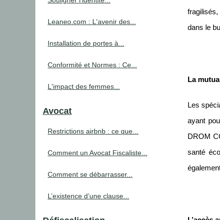
Souligner l’identité...
fragilisés
Leaneo.com : L'avenir des...
dans le bu
Installation de portes à...
Conformité et Normes : Ce...
La mutual
L'impact des femmes...
Les spécia
Avocat
ayant pou
Restrictions airbnb : ce que...
DROM COM.
santé éco
Comment un Avocat Fiscaliste...
également
Comment se débarrasser...
L’existence d’une clause...