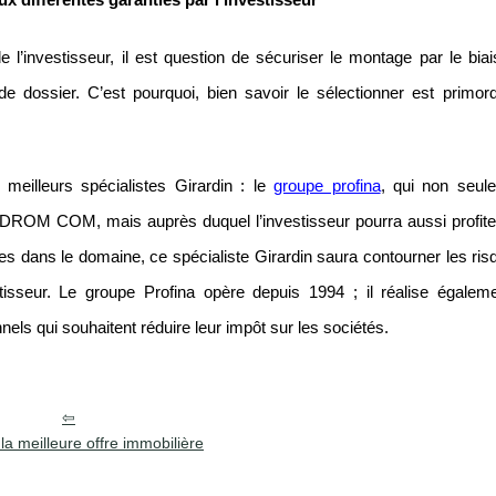
ux différentes garanties par l’investisseur
e l’investisseur, il est question de sécuriser le montage par le bia
e dossier. C’est pourquoi, bien savoir le sélectionner est primord
 meilleurs spécialistes Girardin : le
groupe profina
, qui non seul
s DROM COM, mais auprès duquel l’investisseur pourra aussi profiter
s dans le domaine, ce spécialiste Girardin saura contourner les risq
stisseur. Le groupe Profina opère depuis 1994 ; il réalise égale
nels qui souhaitent réduire leur impôt sur les sociétés.
la meilleure offre immobilière