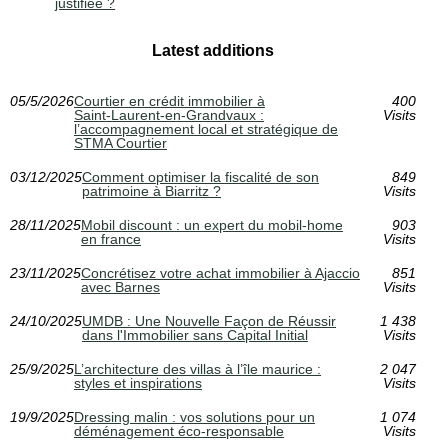
justifiée ?
Latest additions
05/5/2026
Courtier en crédit immobilier à
400
Saint‑Laurent‑en‑Grandvaux :
Visits
l’accompagnement local et stratégique de
STMA Courtier
03/12/2025
Comment optimiser la fiscalité de son
849
patrimoine à Biarritz ?
Visits
28/11/2025
Mobil discount : un expert du mobil-home
903
en france
Visits
23/11/2025
Concrétisez votre achat immobilier à Ajaccio
851
avec Barnes
Visits
24/10/2025
UMDB : Une Nouvelle Façon de Réussir
1 438
dans l'Immobilier sans Capital Initial
Visits
25/9/2025
L’architecture des villas à l’île maurice :
2 047
styles et inspirations
Visits
19/9/2025
Dressing malin : vos solutions pour un
1 074
déménagement éco-responsable
Visits