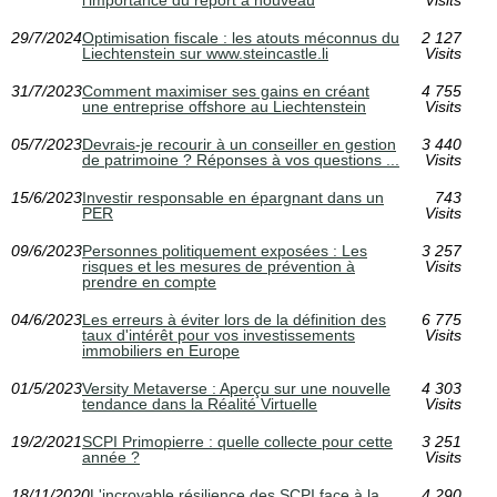
l’importance du report à nouveau
Visits
29/7/2024
Optimisation fiscale : les atouts méconnus du
2 127
Liechtenstein sur www.steincastle.li
Visits
31/7/2023
Comment maximiser ses gains en créant
4 755
une entreprise offshore au Liechtenstein
Visits
05/7/2023
Devrais-je recourir à un conseiller en gestion
3 440
de patrimoine ? Réponses à vos questions ...
Visits
15/6/2023
Investir responsable en épargnant dans un
743
PER
Visits
09/6/2023
Personnes politiquement exposées : Les
3 257
risques et les mesures de prévention à
Visits
prendre en compte
04/6/2023
Les erreurs à éviter lors de la définition des
6 775
taux d'intérêt pour vos investissements
Visits
immobiliers en Europe
01/5/2023
Versity Metaverse : Aperçu sur une nouvelle
4 303
tendance dans la Réalité Virtuelle
Visits
19/2/2021
SCPI Primopierre : quelle collecte pour cette
3 251
année ?
Visits
18/11/2020
L'incroyable résilience des SCPI face à la
4 290