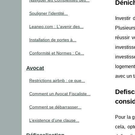
Naviguer les Complexités des...
Dénich
Souligner l’identité...
Investir 
Leaneo.com : L'avenir des...
Plusieurs
réussir v
Installation de portes à...
investis
Conformité et Normes : Ce...
investis
logement
Avocat
avec un t
Restrictions airbnb : ce que...
Defisc
Comment un Avocat Fiscaliste...
consid
Comment se débarrasser...
Pour la g
L’existence d’une clause...
cela, opt