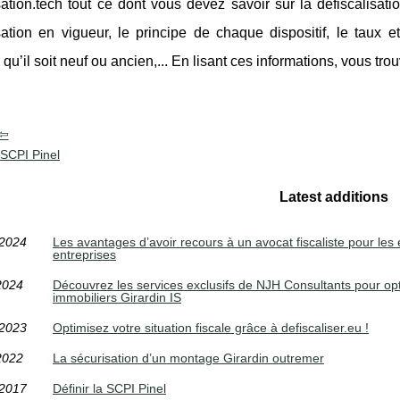
sation.tech tout ce dont vous devez savoir sur la défiscalisat
sation en vigueur, le principe de chaque dispositif, le taux e
qu’il soit neuf ou ancien,... En lisant ces informations, vous trou
a SCPI Pinel
Latest additions
/2024
Les avantages d’avoir recours à un avocat fiscaliste pour les 
entreprises
2024
Découvrez les services exclusifs de NJH Consultants pour op
immobiliers Girardin IS
/2023
Optimisez votre situation fiscale grâce à defiscaliser.eu !
2022
La sécurisation d’un montage Girardin outremer
/2017
Définir la SCPI Pinel