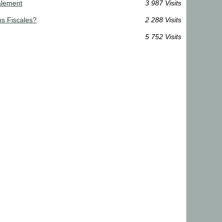
galement
3 987 Visits
ns Fiscales?
2 288 Visits
5 752 Visits