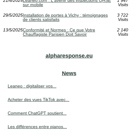
21/6/2025
Leaneo.com : L'avenir des inspections QHSE
1 947
sur mobile
Visits
29/5/2025
Installation de portes à Vichy : témoignages
3 722
de clients satisfaits
Visits
13/5/2025
Conformité et Normes : Ce que Votre
2 140
Chauffagiste Parisien Doit Savoir
Visits
alpharesponse.eu
News
Leaneo : digitaliser vos...
Acheter des vues TikTok avec...
Comment ChatGPT soutient...
Les différences entre pianos...