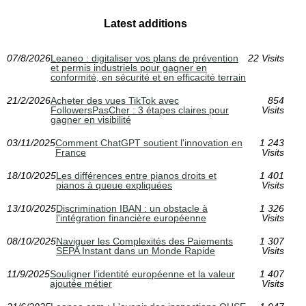
Latest additions
07/8/2026
Leaneo : digitaliser vos plans de prévention
22 Visits
et permis industriels pour gagner en
conformité, en sécurité et en efficacité terrain
21/2/2026
Acheter des vues TikTok avec
854
FollowersPasCher : 3 étapes claires pour
Visits
gagner en visibilité
03/11/2025
Comment ChatGPT soutient l'innovation en
1 243
France
Visits
18/10/2025
Les différences entre pianos droits et
1 401
pianos à queue expliquées
Visits
13/10/2025
Discrimination IBAN : un obstacle à
1 326
l'intégration financière européenne
Visits
08/10/2025
Naviguer les Complexités des Paiements
1 307
SEPA Instant dans un Monde Rapide
Visits
11/9/2025
Souligner l’identité européenne et la valeur
1 407
ajoutée métier
Visits