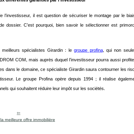
ux différentes garanties par l’investisseur
e l’investisseur, il est question de sécuriser le montage par le bia
e dossier. C’est pourquoi, bien savoir le sélectionner est primord
 meilleurs spécialistes Girardin : le
groupe profina
, qui non seul
s DROM COM, mais auprès duquel l’investisseur pourra aussi profiter
s dans le domaine, ce spécialiste Girardin saura contourner les risq
stisseur. Le groupe Profina opère depuis 1994 ; il réalise égale
nels qui souhaitent réduire leur impôt sur les sociétés.
la meilleure offre immobilière