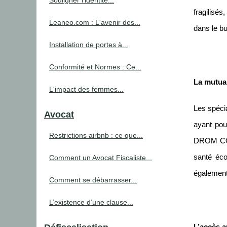
Souligner l’identité...
fragilisés
Leaneo.com : L'avenir des...
dans le bu
Installation de portes à...
Conformité et Normes : Ce...
La mutual
L'impact des femmes...
Les spécia
Avocat
ayant pou
Restrictions airbnb : ce que...
DROM COM.
santé éco
Comment un Avocat Fiscaliste...
également
Comment se débarrasser...
L’existence d’une clause...