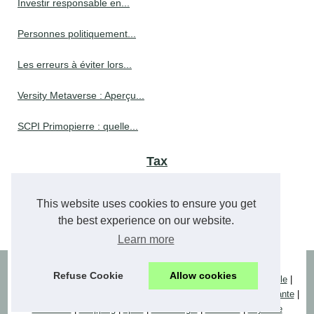
Investir responsable en...
Personnes politiquement...
Les erreurs à éviter lors...
Versity Metaverse : Aperçu...
SCPI Primopierre : quelle...
Tax
Maîtrisez les Crédits...
This website uses cookies to ensure you get
the best experience on our website.
Mode de calcul pour le taux...
Learn more
© 2026
Alpharesponse.eu
/
Site Structure
/
Cookies Policy
Refuse Cookie
Allow cookies
actu
|
bien-etre
|
business
|
casino
|
de
|
emplois
|
en
|
es
|
famille
|
finance
|
formation
|
fr
|
immobilier
|
industrie
|
it
|
loi
|
nl
|
porn
|
sante
|
seminaire
|
shopping
|
sport
|
technologie
|
tourisme
|
voyance