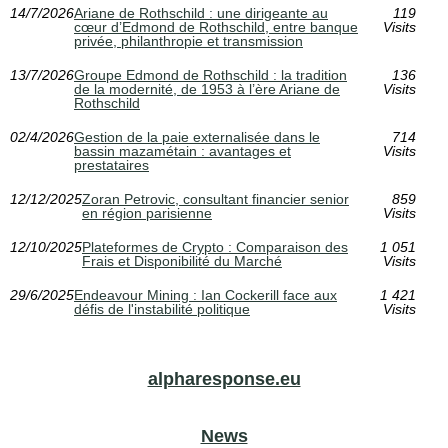
14/7/2026
Ariane de Rothschild : une dirigeante au
119
cœur d’Edmond de Rothschild, entre banque
Visits
privée, philanthropie et transmission
13/7/2026
Groupe Edmond de Rothschild : la tradition
136
de la modernité, de 1953 à l’ère Ariane de
Visits
Rothschild
02/4/2026
Gestion de la paie externalisée dans le
714
bassin mazamétain : avantages et
Visits
prestataires
12/12/2025
Zoran Petrovic, consultant financier senior
859
en région parisienne
Visits
12/10/2025
Plateformes de Crypto : Comparaison des
1 051
Frais et Disponibilité du Marché
Visits
29/6/2025
Endeavour Mining : Ian Cockerill face aux
1 421
défis de l'instabilité politique
Visits
alpharesponse.eu
News