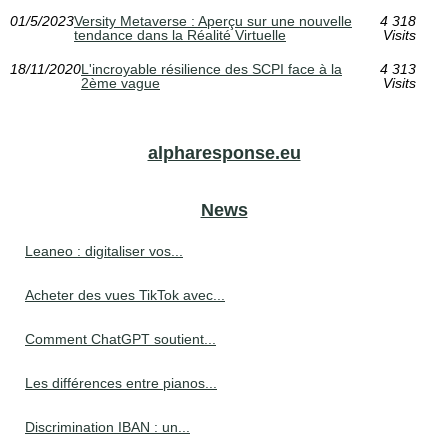
01/5/2023
Versity Metaverse : Aperçu sur une nouvelle
4 318
tendance dans la Réalité Virtuelle
Visits
18/11/2020
L'incroyable résilience des SCPI face à la
4 313
2ème vague
Visits
alpharesponse.eu
News
Leaneo : digitaliser vos...
Acheter des vues TikTok avec...
Comment ChatGPT soutient...
Les différences entre pianos...
Discrimination IBAN : un...