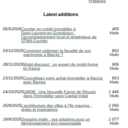
Pratiques
Latest additions
05/5/2026
Courtier en crédit immobilier à
405
Saint‑Laurent‑en‑Grandvaux :
Visits
l’accompagnement local et stratégique de
STMA Courtier
03/12/2025
Comment optimiser la fiscalité de son
852
patrimoine à Biarritz ?
Visits
28/11/2025
Mobil discount : un expert du mobil-home
906
en france
Visits
23/11/2025
Concrétisez votre achat immobilier à Ajaccio
853
avec Barnes
Visits
24/10/2025
UMDB : Une Nouvelle Façon de Réussir
1 446
dans l'Immobilier sans Capital Initial
Visits
25/9/2025
L’architecture des villas à l’île maurice :
2 055
styles et inspirations
Visits
19/9/2025
Dressing malin : vos solutions pour un
1 077
déménagement éco-responsable
Visits