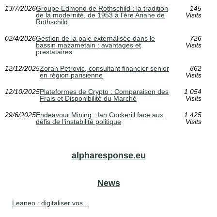
13/7/2026
Groupe Edmond de Rothschild : la tradition
145
de la modernité, de 1953 à l’ère Ariane de
Visits
Rothschild
02/4/2026
Gestion de la paie externalisée dans le
726
bassin mazamétain : avantages et
Visits
prestataires
12/12/2025
Zoran Petrovic, consultant financier senior
862
en région parisienne
Visits
12/10/2025
Plateformes de Crypto : Comparaison des
1 054
Frais et Disponibilité du Marché
Visits
29/6/2025
Endeavour Mining : Ian Cockerill face aux
1 425
défis de l'instabilité politique
Visits
alpharesponse.eu
News
Leaneo : digitaliser vos...