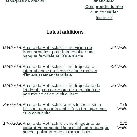
arnaques de crédits !
financière:
Comprendre le rôle
d'un conseiller
financier
Latest additions
03/8/2026
Ariane de Rothschild : une vision de
34 Visits
transformation pour faire évoluer une
banque familiale au XXIe siècle
02/8/2026
Ariane de Rothschild : une trajectoire
42 Visits
internationale au service d’une maison
d’investissement familiale
02/8/2026
Ariane de Rothschild : une trajectoire de
36 Visits
leadership au carrefour de la gestion de
patrimoine et de la viticulture
25/7/2026
Ariane de Rothschild après les « Epstein
176
Files » : cap sur la stabilité, la transparence
Visits
et la continuité
14/7/2026
Ariane de Rothschild : une dirigeante au
121
cœur d’Edmond de Rothschild, entre banque
Visits
privée, philanthropie et transmission