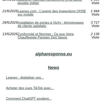
ajoutée métier
Visits
21/6/2025
Leaneo.com : L'avenir des inspections QHSE
1 944
sur mobile
Visits
29/5/2025
Installation de portes à Vichy : témoignages
3 717
de clients satisfaits
Visits
13/5/2025
Conformité et Normes : Ce que Votre
2 139
Chauffagiste Parisien Doit Savoir
Visits
alpharesponse.eu
News
Leaneo : digitaliser vos...
Acheter des vues TikTok avec...
Comment ChatGPT soutient...