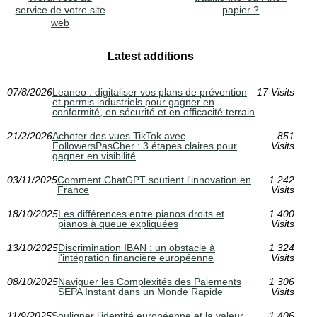
service de votre site
papier ?
web
Latest additions
07/8/2026
Leaneo : digitaliser vos plans de prévention
17 Visits
et permis industriels pour gagner en
conformité, en sécurité et en efficacité terrain
21/2/2026
Acheter des vues TikTok avec
851
FollowersPasCher : 3 étapes claires pour
Visits
gagner en visibilité
03/11/2025
Comment ChatGPT soutient l'innovation en
1 242
France
Visits
18/10/2025
Les différences entre pianos droits et
1 400
pianos à queue expliquées
Visits
13/10/2025
Discrimination IBAN : un obstacle à
1 324
l'intégration financière européenne
Visits
08/10/2025
Naviguer les Complexités des Paiements
1 306
SEPA Instant dans un Monde Rapide
Visits
11/9/2025
Souligner l’identité européenne et la valeur
1 406