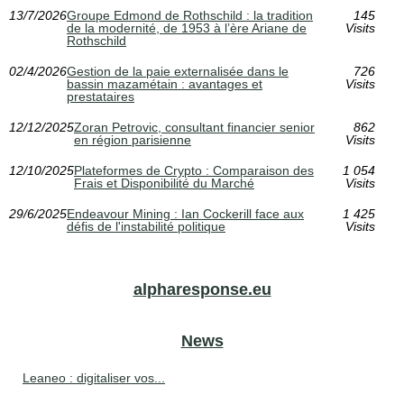
13/7/2026
Groupe Edmond de Rothschild : la tradition
145
de la modernité, de 1953 à l’ère Ariane de
Visits
Rothschild
02/4/2026
Gestion de la paie externalisée dans le
726
bassin mazamétain : avantages et
Visits
prestataires
12/12/2025
Zoran Petrovic, consultant financier senior
862
en région parisienne
Visits
12/10/2025
Plateformes de Crypto : Comparaison des
1 054
Frais et Disponibilité du Marché
Visits
29/6/2025
Endeavour Mining : Ian Cockerill face aux
1 425
défis de l'instabilité politique
Visits
alpharesponse.eu
News
Leaneo : digitaliser vos...