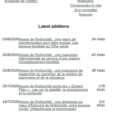
arnaques de crédits !
financière:
Comprendre le rôle
d'un conseiller
financier
Latest additions
03/8/2026
Ariane de Rothschild : une vision de
34 Visits
transformation pour faire évoluer une
banque familiale au XXIe siècle
02/8/2026
Ariane de Rothschild : une trajectoire
43 Visits
internationale au service d’une maison
d’investissement familiale
02/8/2026
Ariane de Rothschild : une trajectoire de
38 Visits
leadership au carrefour de la gestion de
patrimoine et de la viticulture
25/7/2026
Ariane de Rothschild après les « Epstein
178
Files » : cap sur la stabilité, la transparence
Visits
et la continuité
14/7/2026
Ariane de Rothschild : une dirigeante au
121
cœur d’Edmond de Rothschild, entre banque
Visits
privée, philanthropie et transmission