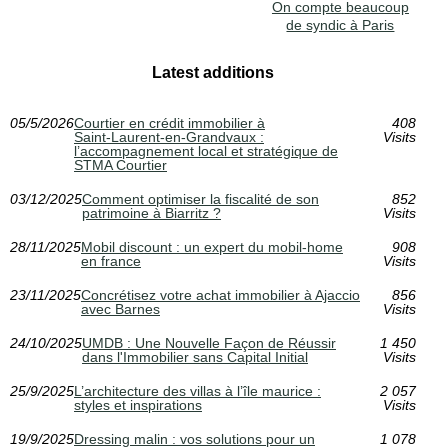
On compte beaucoup
de syndic à Paris
Latest additions
05/5/2026
Courtier en crédit immobilier à
408
Saint‑Laurent‑en‑Grandvaux :
Visits
l’accompagnement local et stratégique de
STMA Courtier
03/12/2025
Comment optimiser la fiscalité de son
852
patrimoine à Biarritz ?
Visits
28/11/2025
Mobil discount : un expert du mobil-home
908
en france
Visits
23/11/2025
Concrétisez votre achat immobilier à Ajaccio
856
avec Barnes
Visits
24/10/2025
UMDB : Une Nouvelle Façon de Réussir
1 450
dans l'Immobilier sans Capital Initial
Visits
25/9/2025
L’architecture des villas à l’île maurice :
2 057
styles et inspirations
Visits
19/9/2025
Dressing malin : vos solutions pour un
1 078