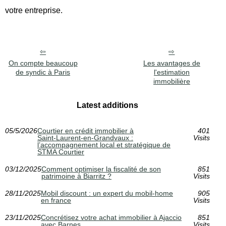
votre entreprise.
On compte beaucoup
Les avantages de
de syndic à Paris
l'estimation
immobilière
Latest additions
05/5/2026
Courtier en crédit immobilier à
401
Saint‑Laurent‑en‑Grandvaux :
Visits
l’accompagnement local et stratégique de
STMA Courtier
03/12/2025
Comment optimiser la fiscalité de son
851
patrimoine à Biarritz ?
Visits
28/11/2025
Mobil discount : un expert du mobil-home
905
en france
Visits
23/11/2025
Concrétisez votre achat immobilier à Ajaccio
851
avec Barnes
Visits