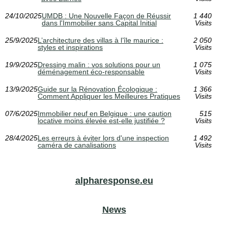
24/10/2025
UMDB : Une Nouvelle Façon de Réussir
1 440
dans l'Immobilier sans Capital Initial
Visits
25/9/2025
L’architecture des villas à l’île maurice :
2 050
styles et inspirations
Visits
19/9/2025
Dressing malin : vos solutions pour un
1 075
déménagement éco-responsable
Visits
13/9/2025
Guide sur la Rénovation Écologique :
1 366
Comment Appliquer les Meilleures Pratiques
Visits
07/6/2025
Immobilier neuf en Belgique : une caution
515
locative moins élevée est-elle justifiée ?
Visits
28/4/2025
Les erreurs à éviter lors d'une inspection
1 492
caméra de canalisations
Visits
alpharesponse.eu
News